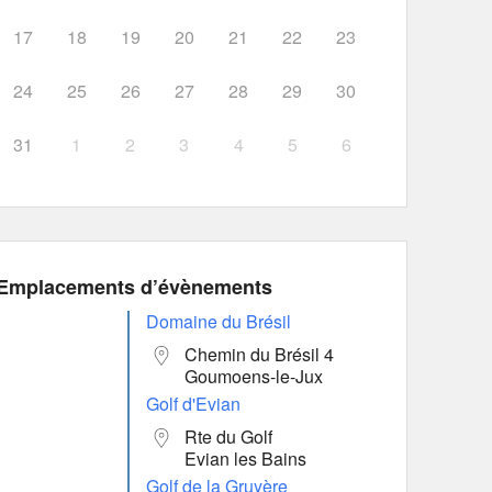
17
18
19
20
21
22
23
24
25
26
27
28
29
30
31
1
2
3
4
5
6
Emplacements d’évènements
Domaine du Brésil
Chemin du Brésil 4
Goumoens-le-Jux
Golf d'Evian
Rte du Golf
Evian les Bains
Golf de la Gruyère