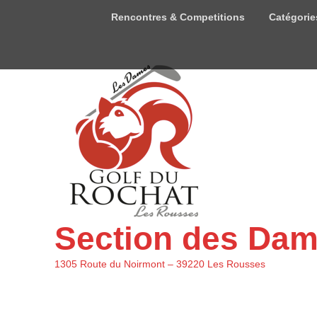
Menu
Rencontres & Competitions
Catégorie
du
haut
Section des Da
1305 Route du Noirmont – 39220 Les Rousses