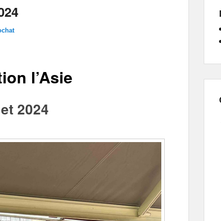
2024
ochat
ion l’Asie
let 2024