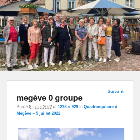
Navigation
Suivant →
megève 0 groupe
dans les
images
Publié
8 juillet 2022
at
1238 × 929
in
Quadrangulaire à
Megève – 5 juillet 2022