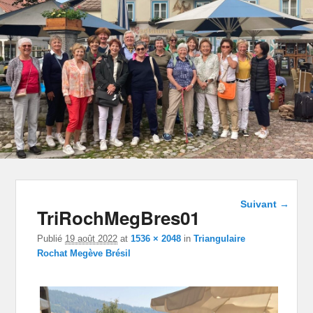
Navigation
Suivant →
TriRochMegBres01
dans les
images
Publié
19 août 2022
at
1536 × 2048
in
Triangulaire
Rochat Megève Brésil