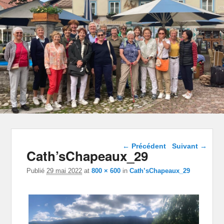
Navigation dans les
← Précédent
Suivant →
Cath’sChapeaux_29
images
Publié
29 mai 2022
at
800 × 600
in
Cath’sChapeaux_29