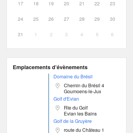
17
18
19
20
21
22
23
24
25
26
27
28
29
30
31
1
2
3
4
5
6
Emplacements d’évènements
Domaine du Brésil
Chemin du Brésil 4
Goumoens-le-Jux
Golf d'Evian
Rte du Golf
Evian les Bains
Golf de la Gruyère
route du Château 1