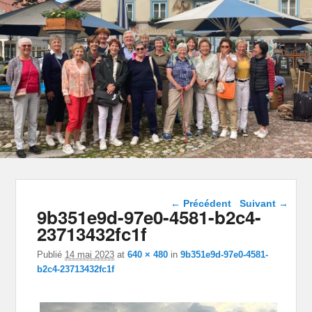
Navigation dans les
← Précédent
Suivant →
9b351e9d-97e0-4581-b2c4-
images
23713432fc1f
Publié
14 mai 2023
at
640 × 480
in
9b351e9d-97e0-4581-
b2c4-23713432fc1f