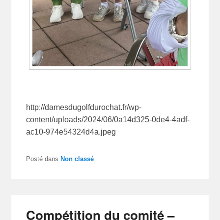
http://damesdugolfdurochat.fr/wp-
content/uploads/2024/06/0a14d325-0de4-4adf-
ac10-974e54324d4a.jpeg
Posté dans
Non classé
Compétition du comité –