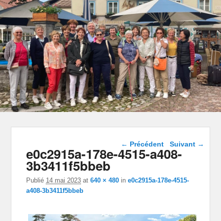
Navigation dans les
← Précédent
Suivant →
e0c2915a-178e-4515-a408-
images
3b3411f5bbeb
Publié
14 mai 2023
at
640 × 480
in
e0c2915a-178e-4515-
a408-3b3411f5bbeb