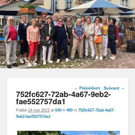
Navigation dans les
← Précédent
Suivant →
752fc627-72ab-4a67-9eb2-
images
fae552757da1
Publié
14 mai 2023
at
640 × 480
in
752fc627-72ab-4a67-
9eb2-fae552757da1