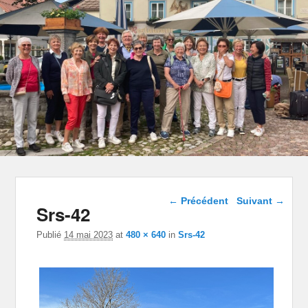
Navigation dans les
← Précédent
Suivant →
Srs-42
images
Publié
14 mai 2023
at
480 × 640
in
Srs-42