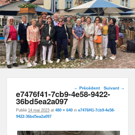
Navigation dans les
← Précédent
Suivant →
e7476f41-7cb9-4e58-9422-
images
36bd5ea2a097
Publié
14 mai 2023
at
480 × 640
in
e7476f41-7cb9-4e58-
9422-36bd5ea2a097