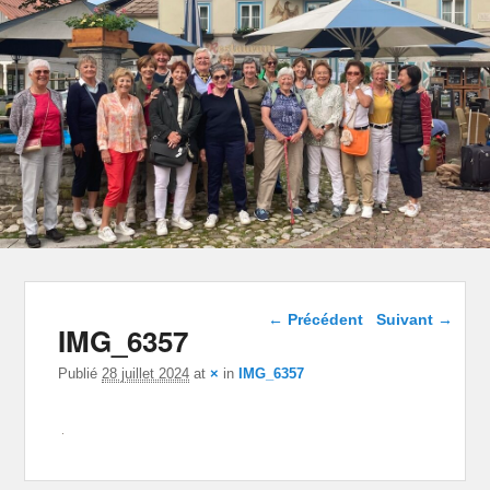
Navigation dans les
← Précédent
Suivant →
IMG_6357
images
Publié
28 juillet 2024
at
×
in
IMG_6357