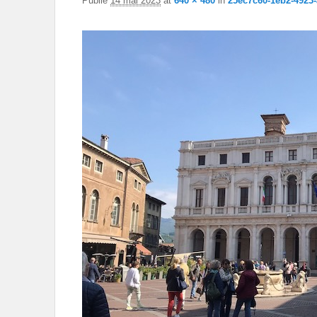
Publié
14 mai 2023
at
640 × 480
in
25ec7c60-1eb2-4923