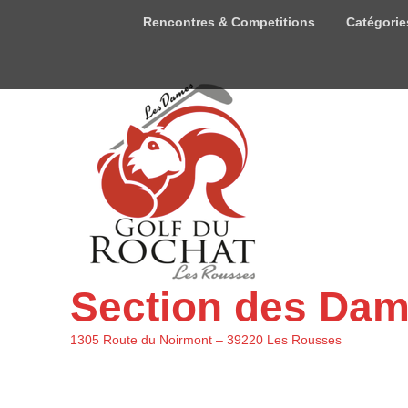
Menu
Rencontres & Competitions
Catégorie
du
haut
Section des Da
1305 Route du Noirmont – 39220 Les Rousses