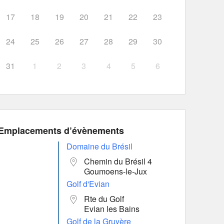
17
18
19
20
21
22
23
24
25
26
27
28
29
30
31
1
2
3
4
5
6
Emplacements d’évènements
Domaine du Brésil
Chemin du Brésil 4
Goumoens-le-Jux
Golf d'Evian
Rte du Golf
Evian les Bains
Golf de la Gruyère