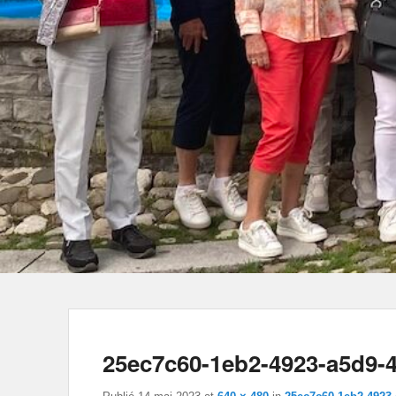
25ec7c60-1eb2-4923-a5d9-