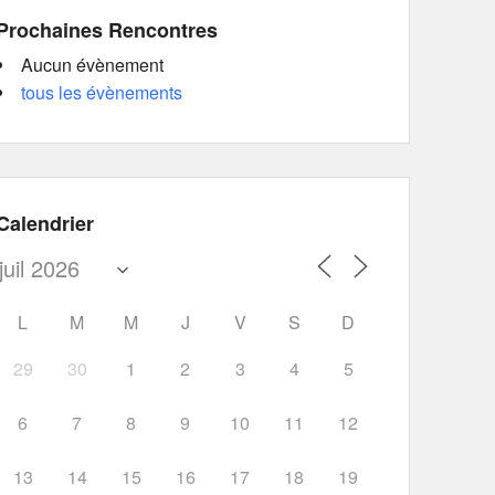
Prochaines Rencontres
Aucun évènement
tous les évènements
Calendrier
L
M
M
J
V
S
D
29
30
1
2
3
4
5
6
7
8
9
10
11
12
13
14
15
16
17
18
19