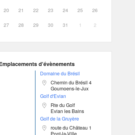
20
21
22
23
24
25
26
27
28
29
30
31
1
2
Emplacements d’évènements
Domaine du Brésil
Chemin du Brésil 4
Goumoens-le-Jux
Golf d'Evian
Rte du Golf
Evian les Bains
Golf de la Gruyère
route du Château 1
Pont-la-Ville