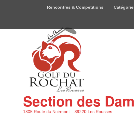
Menu
Rencontres & Competitions
Catégorie
du
haut
Section des Da
1305 Route du Noirmont – 39220 Les Rousses