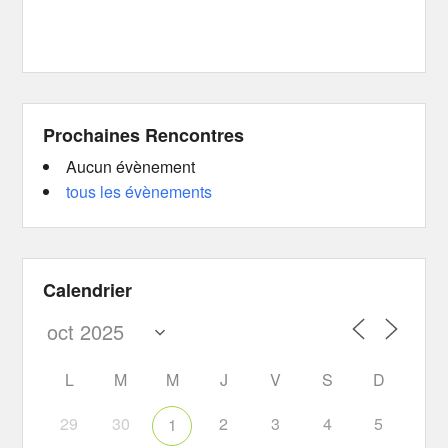
Prochaines Rencontres
Aucun évènement
tous les évènements
Calendrier
L
M
M
J
V
S
D
29
30
2
3
4
5
1