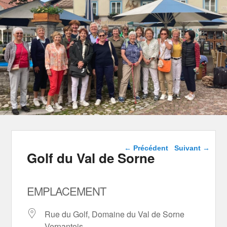
Navigation dans les
←
Précédent
Suivant
→
Golf du Val de Sorne
articles
EMPLACEMENT
Rue du Golf, Domaine du Val de Sorne
Vernantois