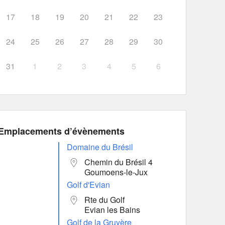
17
18
19
20
21
22
23
24
25
26
27
28
29
30
31
1
2
3
4
5
6
Emplacements d’évènements
Domaine du Brésil
Chemin du Brésil 4
Goumoens-le-Jux
Golf d'Evian
Rte du Golf
Evian les Bains
Golf de la Gruyère