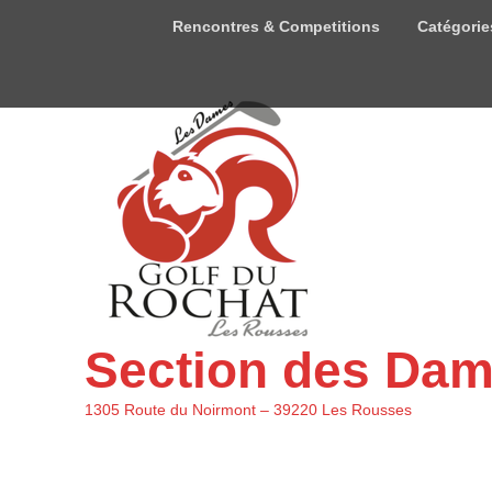
Menu
Rencontres & Competitions
Catégorie
du
haut
Section des Da
1305 Route du Noirmont – 39220 Les Rousses