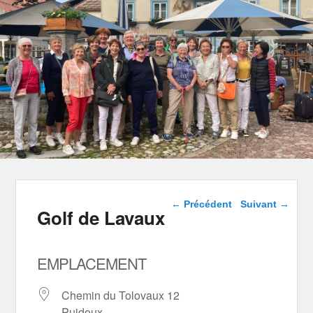
Navigation dans les
←
Précédent
Suivant
→
Golf de Lavaux
articles
EMPLACEMENT
Chemin du Tolovaux 12
Puidoux