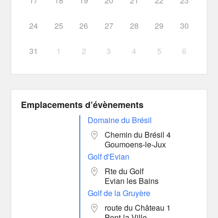
17
18
19
20
21
22
23
24
25
26
27
28
29
30
31
1
2
3
4
5
6
Emplacements d’évènements
Domaine du Brésil
Chemin du Brésil 4
Goumoens-le-Jux
Golf d'Evian
Rte du Golf
Evian les Bains
Golf de la Gruyère
route du Château 1
Pont-la-Ville