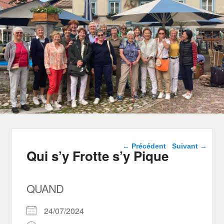
Navigation dans les
←
Précédent
Suivant
→
Qui s’y Frotte s’y Pique
articles
QUAND
24/07/2024