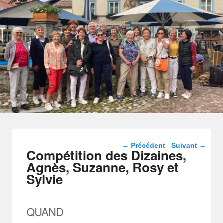
Navigation dans les
←
Précédent
Suivant
→
Compétition des Dizaines,
articles
Agnès, Suzanne, Rosy et
Sylvie
QUAND