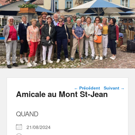
Navigation dans les
←
Précédent
Suivant
→
Amicale au Mont St-Jean
articles
QUAND
21/08/2024