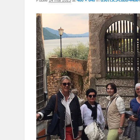
Publié
14 mai 2023
at
480 × 640
in
d907f3c5-c8bb-448e