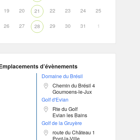
19
20
22
23
24
25
21
26
27
29
30
31
1
28
Emplacements d’évènements
Domaine du Brésil
Chemin du Brésil 4
Goumoens-le-Jux
Golf d'Evian
Rte du Golf
Evian les Bains
Golf de la Gruyère
route du Château 1
Pont-la-Ville