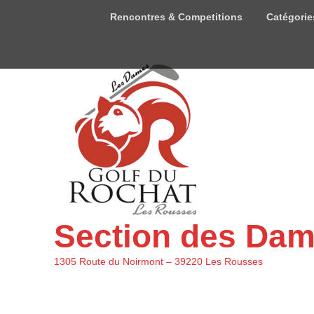
Menu
Rencontres & Competitions
Catégorie
du
haut
Section des Da
1305 Route du Noirmont – 39220 Les Rousses