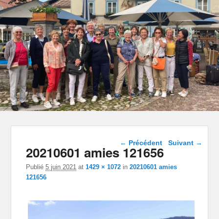
Navigation dans les
← Précédent
Suivant →
20210601 amies 121656
images
Publié
5 juin 2021
at
1429 × 1072
in
20210601 amies
121656