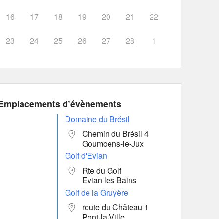
16
17
18
19
20
21
22
23
24
25
26
27
28
1
Emplacements d’évènements
Domaine du Brésil
Chemin du Brésil 4
Goumoens-le-Jux
Golf d'Evian
Rte du Golf
Evian les Bains
Golf de la Gruyère
route du Château 1
Pont-la-Ville