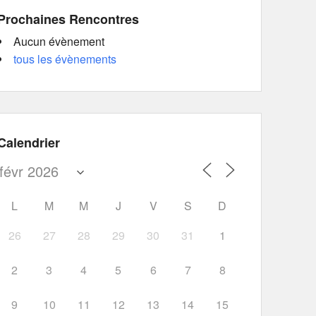
Prochaines Rencontres
Aucun évènement
tous les évènements
Calendrier
L
M
M
J
V
S
D
26
27
28
29
30
31
1
2
3
4
5
6
7
8
9
10
11
12
13
14
15