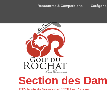
Menu
Rencontres & Competitions
Catégorie
du
haut
Section des Da
1305 Route du Noirmont – 39220 Les Rousses