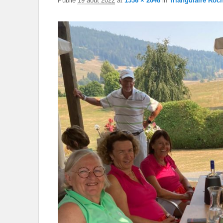
Publié
19 août 2022
at
1536 × 2048
in
Triangulaire Roc