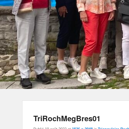
TriRochMegBres01