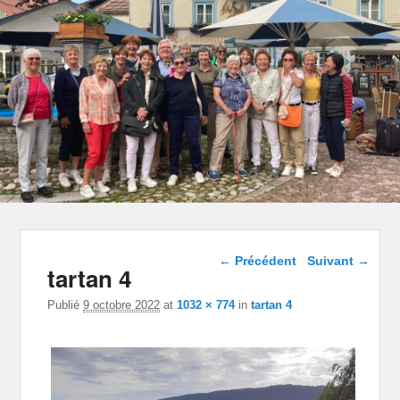
Navigation dans les
← Précédent
Suivant →
tartan 4
images
Publié
9 octobre 2022
at
1032 × 774
in
tartan 4