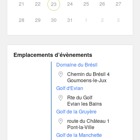
21
22
24
25
26
27
23
28
29
30
31
1
2
3
Emplacements d’évènements
Domaine du Brésil
Chemin du Brésil 4
Goumoens-le-Jux
Golf d'Evian
Rte du Golf
Evian les Bains
Golf de la Gruyère
route du Château 1
Pont-la-Ville
Golf de la Manchette