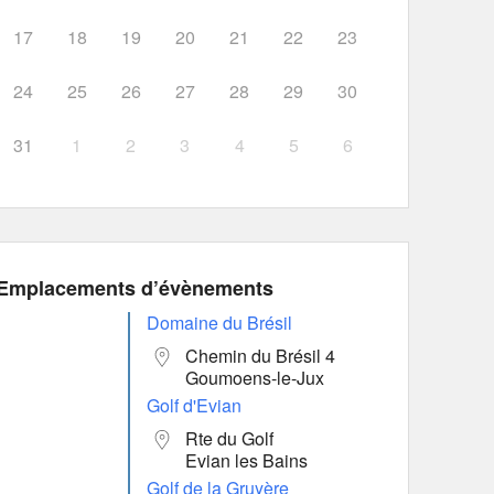
17
18
19
20
21
22
23
24
25
26
27
28
29
30
31
1
2
3
4
5
6
Emplacements d’évènements
Domaine du Brésil
Chemin du Brésil 4
Goumoens-le-Jux
Golf d'Evian
Rte du Golf
Evian les Bains
Golf de la Gruyère