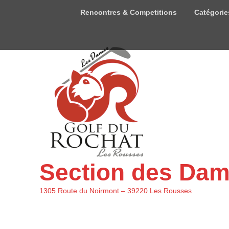
Menu
Rencontres & Competitions
Catégorie
du
haut
Section des Da
1305 Route du Noirmont – 39220 Les Rousses