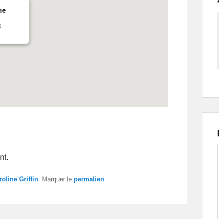
ne
x
nt.
roline Griffin
. Marquer le
permalien
.