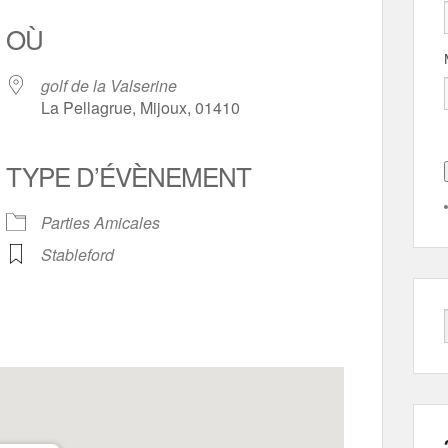
OÙ
golf de la Valserine
La Pellagrue, Mijoux, 01410
TYPE D’ÉVÈNEMENT
rier Google
iCalendar
Parties Amicales
Stableford