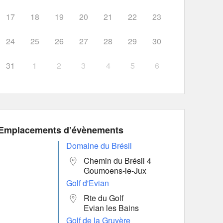
17
18
19
20
21
22
23
24
25
26
27
28
29
30
31
1
2
3
4
5
6
Emplacements d’évènements
Domaine du Brésil
Chemin du Brésil 4
Goumoens-le-Jux
Golf d'Evian
Rte du Golf
Evian les Bains
Golf de la Gruyère