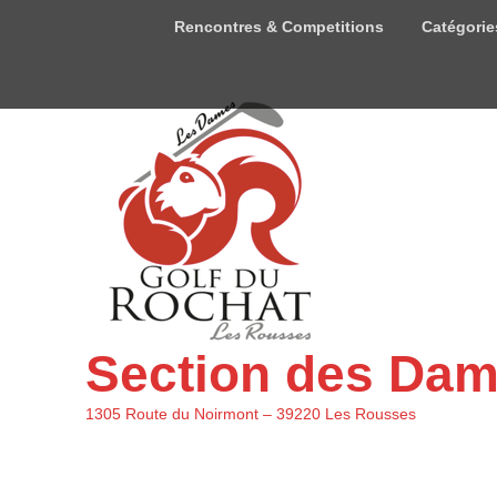
Menu
Rencontres & Competitions
Catégorie
du
haut
Section des Da
1305 Route du Noirmont – 39220 Les Rousses