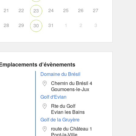
21
22
24
25
26
27
23
28
29
31
1
2
3
30
Emplacements d’évènements
Domaine du Brésil
Chemin du Brésil 4
Goumoens-le-Jux
Golf d'Evian
Rte du Golf
Evian les Bains
Golf de la Gruyère
route du Château 1
Pont-la-Ville