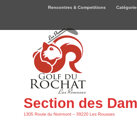
Menu
Rencontres & Competitions
Catégorie
du
haut
Section des Da
1305 Route du Noirmont – 39220 Les Rousses