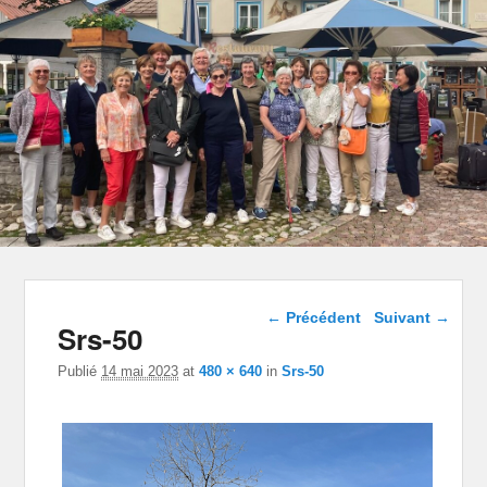
Navigation dans les
← Précédent
Suivant →
Srs-50
images
Publié
14 mai 2023
at
480 × 640
in
Srs-50