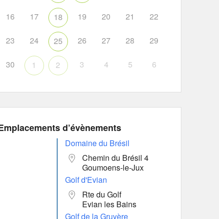
16
17
19
20
21
22
18
23
24
26
27
28
29
25
30
3
4
5
6
1
2
Emplacements d’évènements
Domaine du Brésil
Chemin du Brésil 4
Goumoens-le-Jux
Golf d'Evian
Rte du Golf
Evian les Bains
Golf de la Gruyère