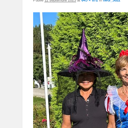
Publié
11 septembre 2023
at
645 × 872
in
IMG_5022