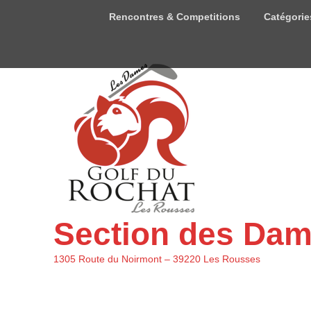
Menu
Rencontres & Competitions
Catégorie
du
haut
Section des Da
1305 Route du Noirmont – 39220 Les Rousses