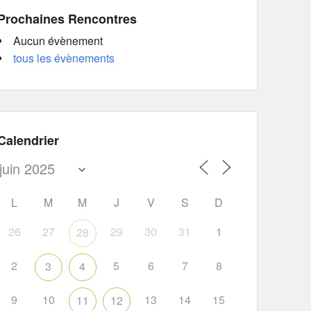
Prochaines Rencontres
Aucun évènement
tous les évènements
Calendrier
L
M
M
J
V
S
D
26
27
29
30
31
1
28
2
5
6
7
8
3
4
9
10
13
14
15
11
12