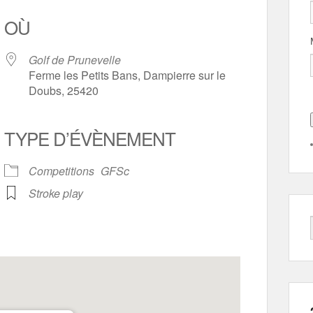
OÙ
Golf de Prunevelle
Ferme les Petits Bans, Dampierre sur le
Doubs, 25420
TYPE D’ÉVÈNEMENT
rier Google
iCalendar
Competitions
GFSc
Stroke play