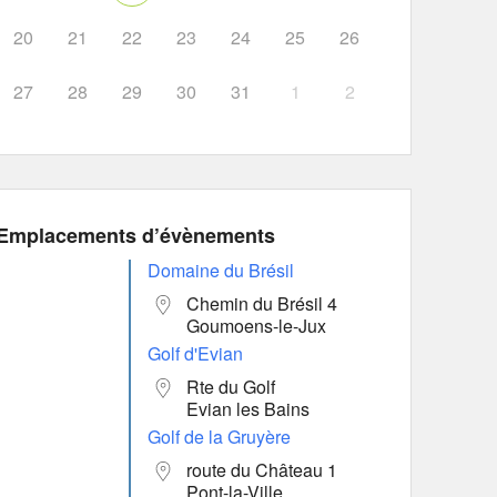
20
21
22
23
24
25
26
27
28
29
30
31
1
2
Emplacements d’évènements
Domaine du Brésil
Chemin du Brésil 4
Goumoens-le-Jux
Golf d'Evian
Rte du Golf
Evian les Bains
Golf de la Gruyère
route du Château 1
Pont-la-Ville