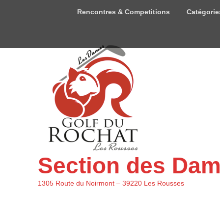
Menu
Rencontres & Competitions
Catégorie
du
haut
Section des Da
1305 Route du Noirmont – 39220 Les Rousses