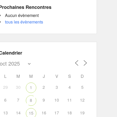
Prochaines Rencontres
Aucun évènement
tous les évènements
Calendrier
L
M
M
J
V
S
D
29
30
2
3
4
5
1
6
7
9
10
11
12
8
13
14
16
17
18
19
15